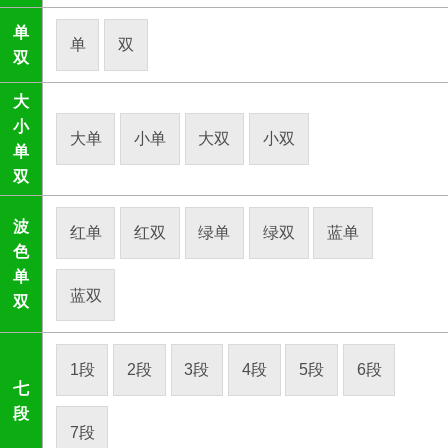
单
单
双
双
大
小
大单
小单
大双
小双
单
双
波
红单
红双
绿单
绿双
蓝单
色
单
蓝双
双
1段
2段
3段
4段
5段
6段
七
段
7段