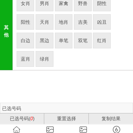
女肖
男肖
家禽
野兽
阴性
阳性
天肖
地肖
吉美
凶丑
其
他
白边
黑边
单笔
双笔
红肖
蓝肖
绿肖
已选号码
已选号码(
0
)
重置选择
复制结果