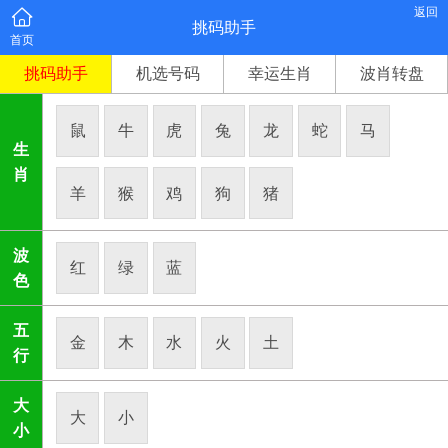
返回
挑码助手
首页
挑码助手
机选号码
幸运生肖
波肖转盘
鼠
牛
虎
兔
龙
蛇
马
生
肖
羊
猴
鸡
狗
猪
波
红
绿
蓝
色
五
金
木
水
火
土
行
大
大
小
小