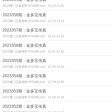
2023澳门正版资料 670288.com
12-24 21:41
2023358期：金多宝传真
2023澳门正版资料 670288.com
12-23 21:41
2023357期：金多宝传真
2023澳门正版资料 670288.com
12-22 21:41
2023356期：金多宝传真
2023澳门正版资料 670288.com
12-21 21:41
2023355期：金多宝传真
2023澳门正版资料 670288.com
12-20 21:43
2023354期：金多宝传真
2023澳门正版资料 670288.com
12-19 21:45
2023353期：金多宝传真
2023澳门正版资料 670288.com
12-18 21:43
2023352期：金多宝传真