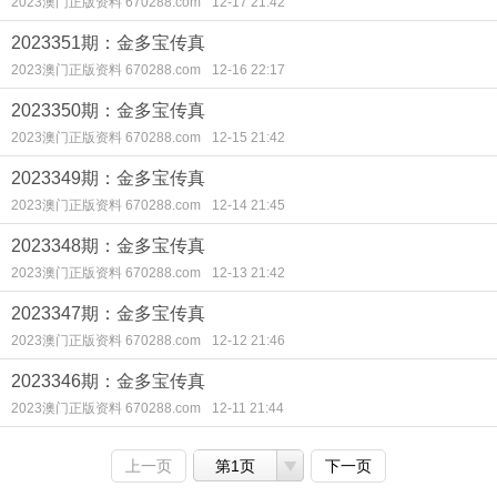
2023澳门正版资料 670288.com
12-17 21:42
2023351期：金多宝传真
2023澳门正版资料 670288.com
12-16 22:17
2023350期：金多宝传真
2023澳门正版资料 670288.com
12-15 21:42
2023349期：金多宝传真
2023澳门正版资料 670288.com
12-14 21:45
2023348期：金多宝传真
2023澳门正版资料 670288.com
12-13 21:42
2023347期：金多宝传真
2023澳门正版资料 670288.com
12-12 21:46
2023346期：金多宝传真
2023澳门正版资料 670288.com
12-11 21:44
上一页
第1页
下一页