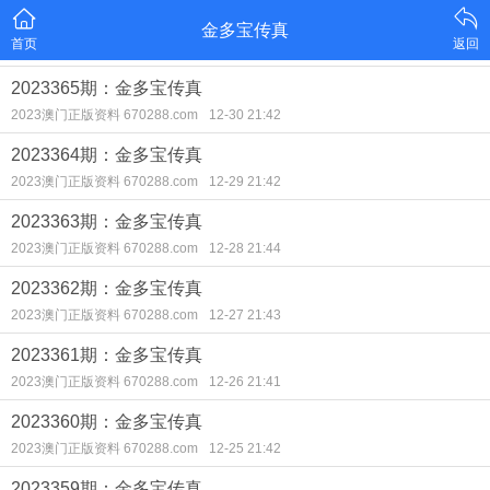
金多宝传真
首页
返回
2023365期：金多宝传真
2023澳门正版资料 670288.com
12-30 21:42
2023364期：金多宝传真
2023澳门正版资料 670288.com
12-29 21:42
2023363期：金多宝传真
2023澳门正版资料 670288.com
12-28 21:44
2023362期：金多宝传真
2023澳门正版资料 670288.com
12-27 21:43
2023361期：金多宝传真
2023澳门正版资料 670288.com
12-26 21:41
2023360期：金多宝传真
2023澳门正版资料 670288.com
12-25 21:42
2023359期：金多宝传真