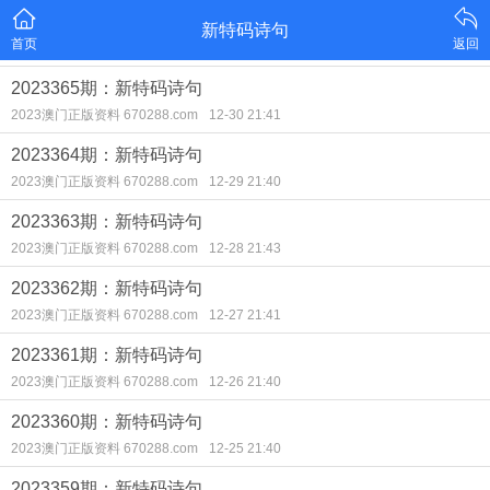
新特码诗句
首页
返回
2023365期：新特码诗句
2023澳门正版资料 670288.com
12-30 21:41
2023364期：新特码诗句
2023澳门正版资料 670288.com
12-29 21:40
2023363期：新特码诗句
2023澳门正版资料 670288.com
12-28 21:43
2023362期：新特码诗句
2023澳门正版资料 670288.com
12-27 21:41
2023361期：新特码诗句
2023澳门正版资料 670288.com
12-26 21:40
2023360期：新特码诗句
2023澳门正版资料 670288.com
12-25 21:40
2023359期：新特码诗句