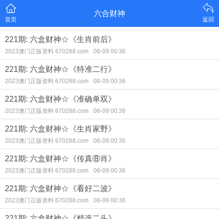
六合财神
首页
返回
221期: 六盒财神☆《生肖前后》
2023澳门正版资料 670288.com
08-09 00:36
221期: 六盒财神☆《特准二行》
2023澳门正版资料 670288.com
08-09 00:36
221期: 六盒财神☆《准确单双》
2023澳门正版资料 670288.com
08-09 00:36
221期: 六盒财神☆《生肖家野》
2023澳门正版资料 670288.com
08-09 00:36
221期: 六盒财神☆《传真⑧肖》
2023澳门正版资料 670288.com
08-09 00:36
221期: 六盒财神☆《看好二波》
2023澳门正版资料 670288.com
08-09 00:36
221期: 六盒财神☆《精选二头》