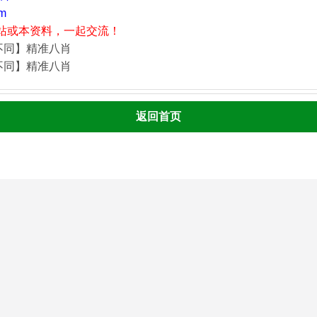
m
站或本资料，一起交流！
不同】精准八肖
不同】精准八肖
返回首页