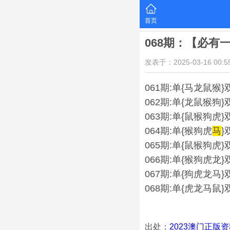
首页
068期：【必有
发表于：2025-03-16 00:55
061期:单{
马龙鼠猴
}
062期:单{
龙鼠猴狗
}
063期:单{
鼠猴狗虎
}
064期:单{
猴狗虎
马
}
065期:单{鼠
猴狗虎
}
066期:单{
猴狗虎龙
}
067期:单{
狗虎龙马
}
068期:单{
虎龙马鼠
}
出处：
2023澳门正版