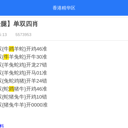
香港精华区
一腿】单双四肖
:13
5573953
双{牛
鸡
羊蛇
}开鸡46准
双{
牛
羊兔蛇
}开牛30准
双{羊兔蛇鸡
}开龙27错
双{羊兔蛇鸡
}开马01准
双{兔蛇鸡猪
}开羊24错
双{蛇
鸡
猪牛
}开鸡46准
双{蛇猪兔牛
}开鸡10错
双{猪兔牛羊
}开0000准
资料