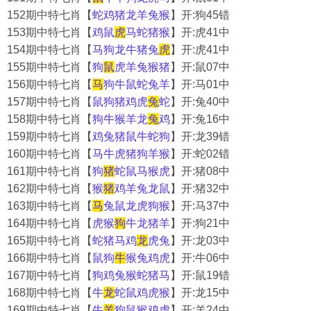
152期中特七肖【
蛇鸡猪龙羊兔猴
】开:狗45错
153期中特七肖【
鸡鼠
虎
马蛇猪猴
】开:虎41中
154期中特七肖【
马狗龙牛猪兔
虎
】开:虎41中
155期中特七肖【
狗
鼠
虎羊兔猴猪
】开:鼠07中
156期中特七肖【
马
狗牛鼠蛇兔羊
】开:马01中
157期中特七肖【
鼠狗猪鸡虎
兔
蛇
】开:兔40中
158期中特七肖【
狗牛猴羊龙
兔
鸡
】开:兔16中
159期中特七肖【
鸡兔猪鼠牛蛇狗
】开:龙39错
160期中特七肖【
马牛虎猪狗羊猴
】开:蛇02错
161期中特七肖【
狗
猪
蛇鼠马猴虎
】开:猪08中
162期中特七肖【
猴
猪
鸡羊兔龙鼠
】开:猪32中
163期中特七肖【
马
兔鼠龙虎狗猴
】开:马37中
164期中特七肖【
虎猴
狗
牛龙猪羊
】开:狗21中
165期中特七肖【
蛇猪马鸡
龙
虎兔
】开:龙03中
166期中特七肖【
鼠狗
牛
猴兔鸡虎
】开:牛06中
167期中特七肖【
狗鸡兔猴蛇猪马
】开:鼠19错
168期中特七肖【
牛
龙
蛇鼠鸡虎猴
】开:龙15中
169期中特七肖【
牛
羊
狗鼠猴鸡虎
】开:羊24中